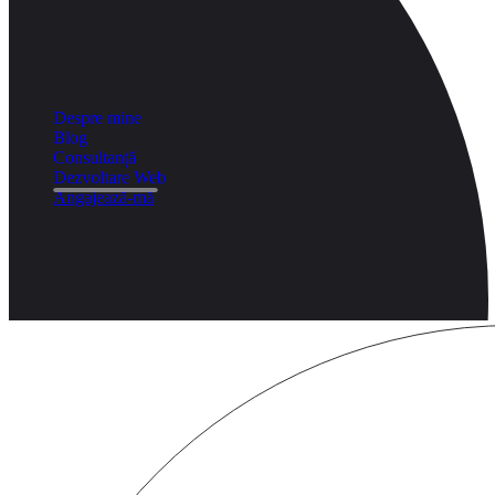
Despre mine
Blog
Consultanță
Dezvoltare Web
Angajează-mă
Language
tema