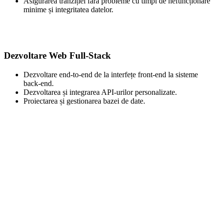
Asigurarea tranziției fără probleme cu timpi de nefuncționare
minime și integritatea datelor.
Dezvoltare Web Full-Stack
Dezvoltare end-to-end de la interfețe front-end la sisteme
back-end.
Dezvoltarea și integrarea API-urilor personalizate.
Proiectarea și gestionarea bazei de date.