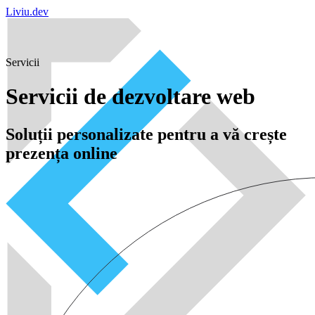
Liviu.dev
Servicii
Servicii de dezvoltare web
Soluții personalizate pentru a vă crește
prezența online